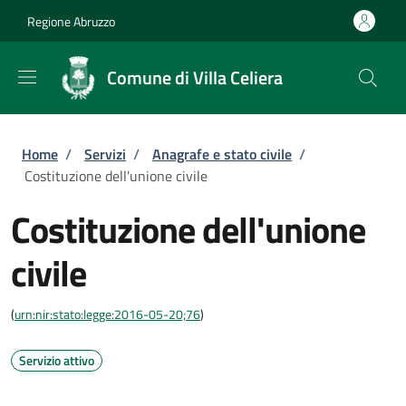
Salta al contenuto principale
Skip to footer content
Regione Abruzzo
Comune di Villa Celiera
Briciole di pane
Home
/
Servizi
/
Anagrafe e stato civile
/
Costituzione dell'unione civile
Costituzione dell'unione
civile
(
urn:nir:stato:legge:2016-05-20;76
)
Servizio attivo