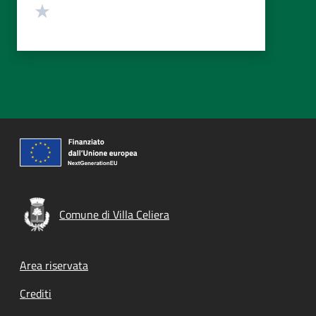
Valuta 1 stelle su 5
Comune di Villa Celiera
Footer menu
Area riservata
Crediti