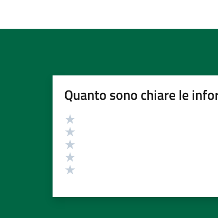
Quanto sono chiare le info
Valutazione
Valuta 5 stelle su 5
Valuta 4 stelle su 5
Valuta 3 stelle su 5
Valuta 2 stelle su 5
Valuta 1 stelle su 5