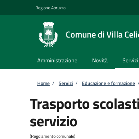
Salta al contenuto principale
Skip to footer content
Regione Abruzzo
Comune di Villa Celi
Amministrazione
Novità
Servizi
Briciole di pane
Home
/
Servizi
/
Educazione e formazione
Trasporto scolasti
servizio
(Regolamento comunale)