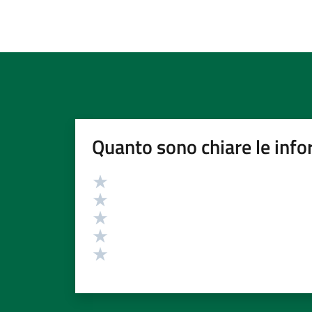
Quanto sono chiare le info
Valutazione
Valuta 5 stelle su 5
Valuta 4 stelle su 5
Valuta 3 stelle su 5
Valuta 2 stelle su 5
Valuta 1 stelle su 5