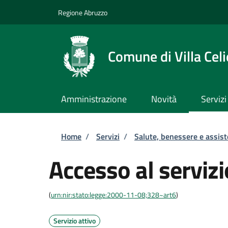
Salta al contenuto principale
Skip to footer content
Regione Abruzzo
Comune di Villa Celi
Amministrazione
Novità
Servizi
Briciole di pane
Home
/
Servizi
/
Salute, benessere e assis
Accesso al servizi
(
urn:nir:stato:legge:2000-11-08;328~art6
)
Servizio attivo