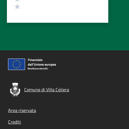
Valuta 1 stelle su 5
Comune di Villa Celiera
Footer menu
Area riservata
Crediti