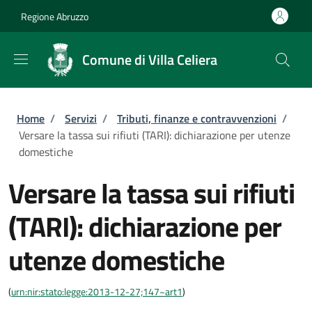
Salta al contenuto principale
Skip to footer content
Regione Abruzzo
Comune di Villa Celiera
Briciole di pane
Home
/
Servizi
/
Tributi, finanze e contravvenzioni
/
Versare la tassa sui rifiuti (TARI): dichiarazione per utenze
domestiche
Versare la tassa sui rifiuti
(TARI): dichiarazione per
utenze domestiche
(
urn:nir:stato:legge:2013-12-27;147~art1
)