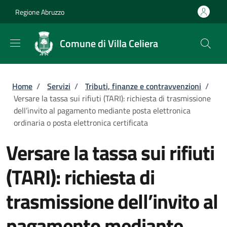
Salta al contenuto principale
Skip to footer content
Regione Abruzzo
Comune di Villa Celiera
Briciole di pane
Home
/
Servizi
/
Tributi, finanze e contravvenzioni
/
Versare la tassa sui rifiuti (TARI): richiesta di trasmissione
dell’invito al pagamento mediante posta elettronica
ordinaria o posta elettronica certificata
Versare la tassa sui rifiuti
(TARI): richiesta di
trasmissione dell’invito al
pagamento mediante