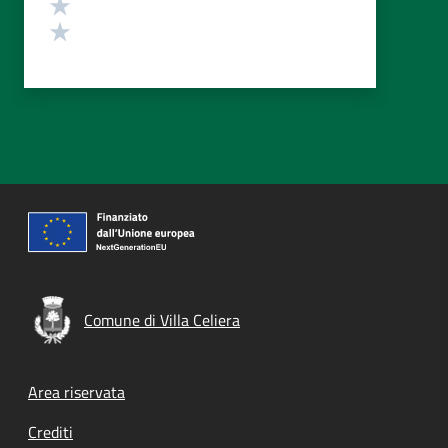
Valuta 2 stelle su 5
Valuta 1 stelle su 5
Comune di Villa Celiera
Footer menu
Area riservata
Crediti