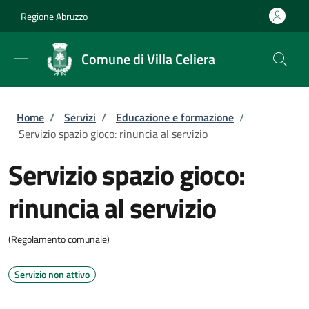
Salta al contenuto principale
Skip to footer content
Regione Abruzzo
Comune di Villa Celiera
Briciole di pane
Home
/
Servizi
/
Educazione e formazione
/
Servizio spazio gioco: rinuncia al servizio
Servizio spazio gioco:
rinuncia al servizio
(Regolamento comunale)
Servizio non attivo