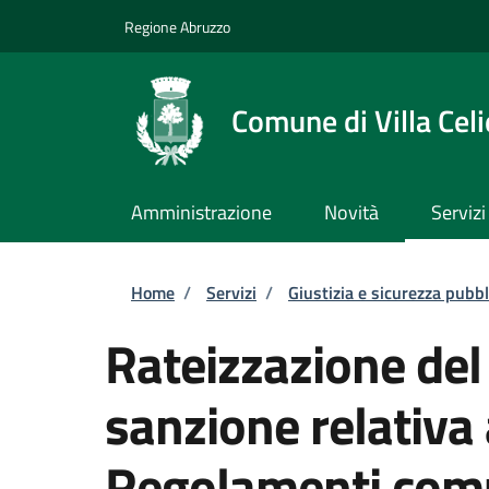
Salta al contenuto principale
Skip to footer content
Regione Abruzzo
Comune di Villa Celi
Amministrazione
Novità
Servizi
Briciole di pane
Home
/
Servizi
/
Giustizia e sicurezza pubbl
Rateizzazione de
sanzione relativa
Regolamenti com