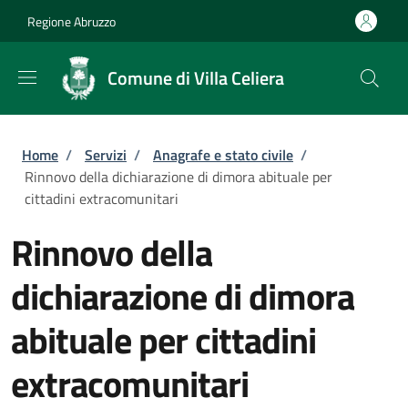
Salta al contenuto principale
Skip to footer content
Regione Abruzzo
Comune di Villa Celiera
Briciole di pane
Home
/
Servizi
/
Anagrafe e stato civile
/
Rinnovo della dichiarazione di dimora abituale per
cittadini extracomunitari
Rinnovo della
dichiarazione di dimora
abituale per cittadini
extracomunitari