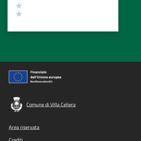
Valuta 2 stelle su 5
Valuta 1 stelle su 5
Comune di Villa Celiera
Footer menu
Area riservata
Crediti