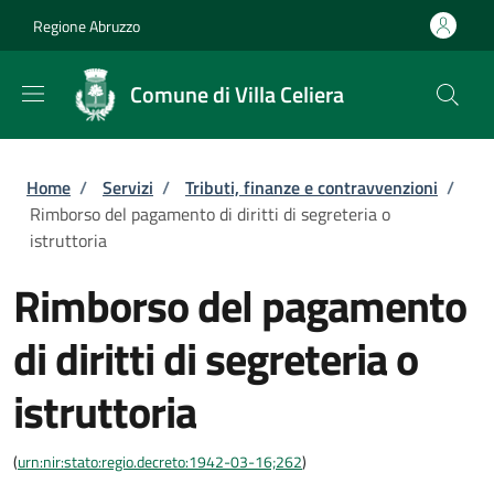
Salta al contenuto principale
Skip to footer content
Regione Abruzzo
Comune di Villa Celiera
Briciole di pane
Home
/
Servizi
/
Tributi, finanze e contravvenzioni
/
Rimborso del pagamento di diritti di segreteria o
istruttoria
Rimborso del pagamento
di diritti di segreteria o
istruttoria
(
urn:nir:stato:regio.decreto:1942-03-16;262
)