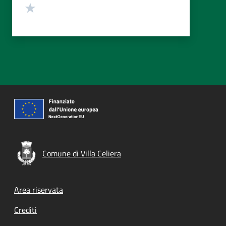
Valuta 1 stelle su 5
Comune di Villa Celiera
Footer menu
Area riservata
Crediti