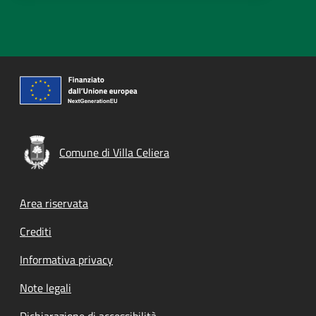
Comune di Villa Celiera
Footer menu
Area riservata
Crediti
Informativa privacy
Note legali
Dichiarazione di accessibilità