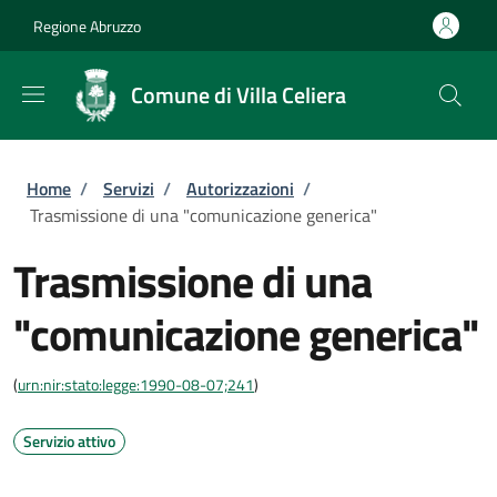
Salta al contenuto principale
Skip to footer content
Regione Abruzzo
Comune di Villa Celiera
Briciole di pane
Home
/
Servizi
/
Autorizzazioni
/
Trasmissione di una "comunicazione generica"
Trasmissione di una
"comunicazione generica"
(
urn:nir:stato:legge:1990-08-07;241
)
Servizio attivo