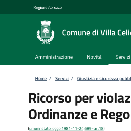
Salta al contenuto principale
Skip to footer content
Regione Abruzzo
Comune di Villa Celi
Amministrazione
Novità
Servizi
Briciole di pane
Home
/
Servizi
/
Giustizia e sicurezza pubbl
Ricorso per violaz
Ordinanze e Rego
(
urn:nir:stato:legge:1981-11-24;689~art18
)