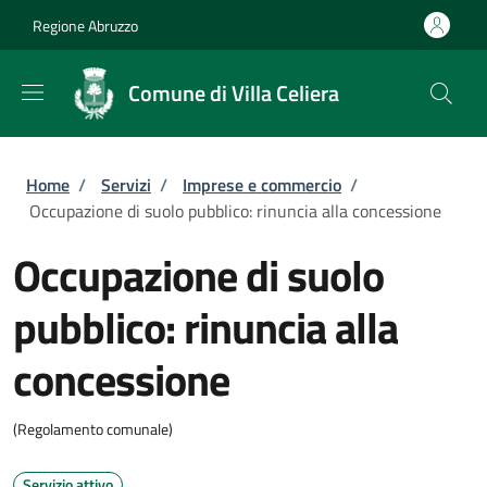
Salta al contenuto principale
Skip to footer content
Regione Abruzzo
Comune di Villa Celiera
Briciole di pane
Home
/
Servizi
/
Imprese e commercio
/
Occupazione di suolo pubblico: rinuncia alla concessione
Occupazione di suolo
pubblico: rinuncia alla
concessione
(Regolamento comunale)
Servizio attivo