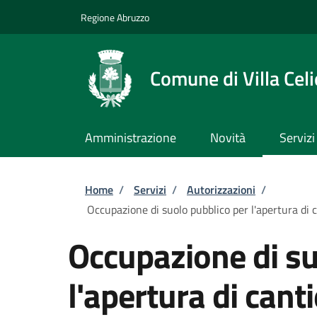
Salta al contenuto principale
Skip to footer content
Regione Abruzzo
Comune di Villa Celi
Amministrazione
Novità
Servizi
Briciole di pane
Home
/
Servizi
/
Autorizzazioni
/
Occupazione di suolo pubblico per l'apertura di c
Occupazione di su
l'apertura di cant