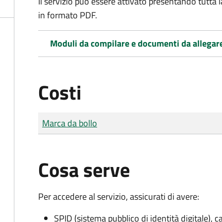
Il servizio può essere attivato presentando tutta
in formato PDF.
Moduli da compilare e documenti da allegar
Costi
Tipo di pagamento
Importo
Marca da bollo
Cosa serve
Per accedere al servizio, assicurati di avere:
SPID (sistema pubblico di identità digitale), ca