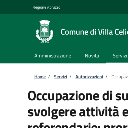
Salta al contenuto principale
Skip to footer content
Regione Abruzzo
Comune di Villa Celi
Amministrazione
Novità
Servizi
Briciole di pane
Home
/
Servizi
/
Autorizzazioni
/
Occupazi
Occupazione di su
svolgere attività e
referendarie: pro