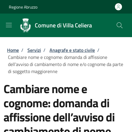
Salta al contenuto principale
Skip to footer content
Regione Abruzzo
Comune di Villa Celiera
Briciole di pane
Home
/
Servizi
/
Anagrafe e stato civile
/
Cambiare nome e cognome: domanda di affissione
dell’avviso di cambiamento di nome e/o cognome da parte
di soggetto maggiorenne
Cambiare nome e
cognome: domanda di
affissione dell’avviso di
cambiamento di nome