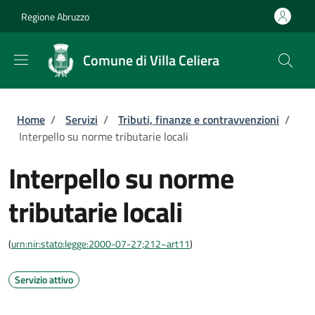
Salta al contenuto principale
Skip to footer content
Regione Abruzzo
Comune di Villa Celiera
Briciole di pane
Home
/
Servizi
/
Tributi, finanze e contravvenzioni
/
Interpello su norme tributarie locali
Interpello su norme
tributarie locali
(
urn:nir:stato:legge:2000-07-27;212~art11
)
Servizio attivo