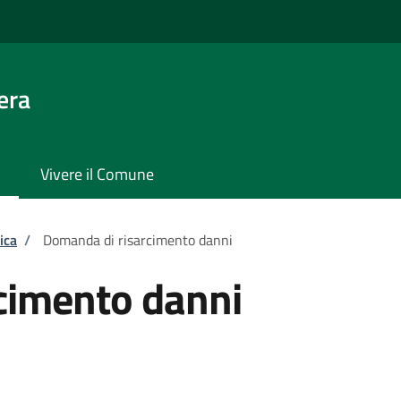
era
Vivere il Comune
ica
/
Domanda di risarcimento danni
cimento danni