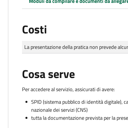
Moduli da compilare e documenti da allegar
Costi
Tipo di pagamento
Importo
La presentazione della pratica non prevede al
Cosa serve
Per accedere al servizio, assicurati di avere:
SPID (sistema pubblico di identità digitale), ca
nazionale dei servizi (CNS)
tutta la documentazione prevista per la prese