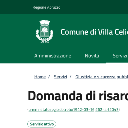
Salta al contenuto principale
Skip to footer content
Regione Abruzzo
Comune di Villa Celi
Amministrazione
Novità
Servizi
Briciole di pane
Home
/
Servizi
/
Giustizia e sicurezza pubbl
Domanda di risar
(
urn:nir:stato:regio.decreto:1942-03-16;262~art2043
)
Servizio attivo