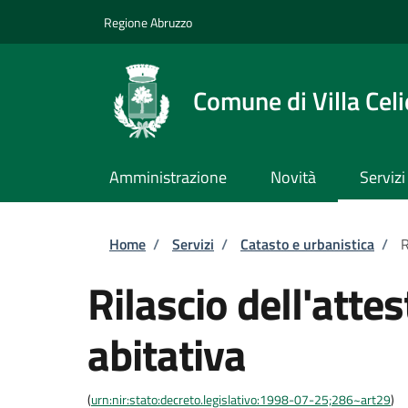
Salta al contenuto principale
Skip to footer content
Regione Abruzzo
Comune di Villa Celi
Amministrazione
Novità
Servizi
Briciole di pane
Home
/
Servizi
/
Catasto e urbanistica
/
R
Rilascio dell'atte
abitativa
(
urn:nir:stato:decreto.legislativo:1998-07-25;286~art29
)