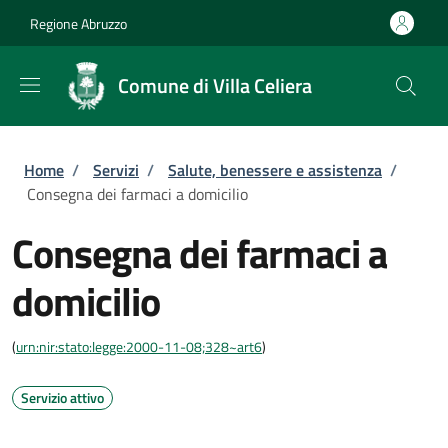
Salta al contenuto principale
Skip to footer content
Regione Abruzzo
Comune di Villa Celiera
Briciole di pane
Home
/
Servizi
/
Salute, benessere e assistenza
/
Consegna dei farmaci a domicilio
Consegna dei farmaci a
domicilio
(
urn:nir:stato:legge:2000-11-08;328~art6
)
Servizio attivo