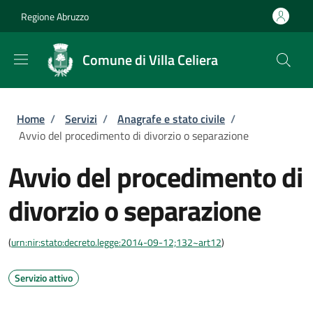
Salta al contenuto principale
Skip to footer content
Regione Abruzzo
Comune di Villa Celiera
Briciole di pane
Home
/
Servizi
/
Anagrafe e stato civile
/
Avvio del procedimento di divorzio o separazione
Avvio del procedimento di
divorzio o separazione
(
urn:nir:stato:decreto.legge:2014-09-12;132~art12
)
Servizio attivo