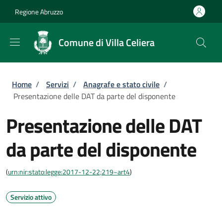
Salta al contenuto principale
Skip to footer content
Regione Abruzzo
Comune di Villa Celiera
Briciole di pane
Home
/
Servizi
/
Anagrafe e stato civile
/
Presentazione delle DAT da parte del disponente
Presentazione delle DAT
da parte del disponente
(
urn:nir:stato:legge:2017-12-22;219~art4
)
Servizio attivo