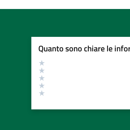
Quanto sono chiare le info
Valutazione
Valuta 5 stelle su 5
Valuta 4 stelle su 5
Valuta 3 stelle su 5
Valuta 2 stelle su 5
Valuta 1 stelle su 5