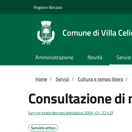
Salta al contenuto principale
Skip to footer content
Regione Abruzzo
Comune di Villa Celi
Amministrazione
Novità
Servizi
Briciole di pane
Home
/
Servizi
/
Cultura e tempo libero
/
Consultazione di 
(
urn:nir:stato:decreto.legislativo:2004-01-22;42
)
Servizio attivo