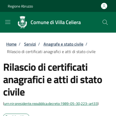
Salta al contenuto principale
Skip to footer content
Regione Abruzzo
Comune di Villa Celiera
Briciole di pane
Home
/
Servizi
/
Anagrafe e stato civile
/
Rilascio di certificati anagrafici e atti di stato civile
Rilascio di certificati
anagrafici e atti di stato
civile
(
urn:nir:presidente.repubblica:decreto:1989-05-30;223~art33
)