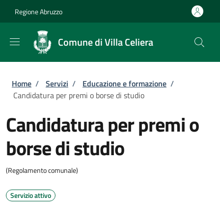
Salta al contenuto principale
Skip to footer content
Regione Abruzzo
Comune di Villa Celiera
Briciole di pane
Home
/
Servizi
/
Educazione e formazione
/
Candidatura per premi o borse di studio
Candidatura per premi o
borse di studio
(Regolamento comunale)
Servizio attivo