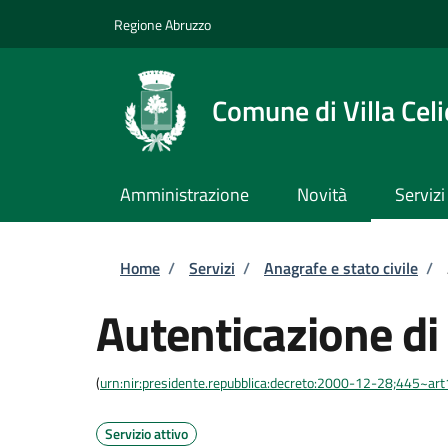
Salta al contenuto principale
Skip to footer content
Regione Abruzzo
Comune di Villa Celi
Amministrazione
Novità
Servizi
Briciole di pane
Home
/
Servizi
/
Anagrafe e stato civile
/
Autenticazione di
(
urn:nir:presidente.repubblica:decreto:2000-12-28;445~ar
Servizio attivo