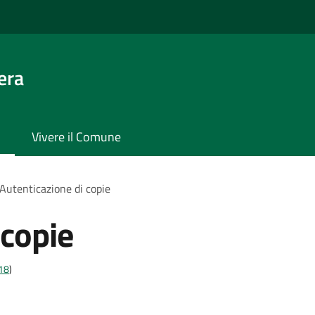
era
Vivere il Comune
Autenticazione di copie
 copie
t18
)