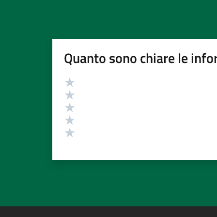
Quanto sono chiare le info
Valutazione
Valuta 5 stelle su 5
Valuta 4 stelle su 5
Valuta 3 stelle su 5
Valuta 2 stelle su 5
Valuta 1 stelle su 5