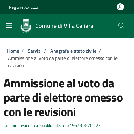
Salta al contenuto principale
Skip to footer content
Regione Abruzzo
Comune di Villa Celiera
Briciole di pane
Home
/
Servizi
/
Anagrafe e stato civile
/
Ammissione al voto da parte di elettore omesso con le
revisioni
Ammissione al voto da
parte di elettore omesso
con le revisioni
(
urn:nir:presidente.repubblica:decreto:1967-03-20;223
)