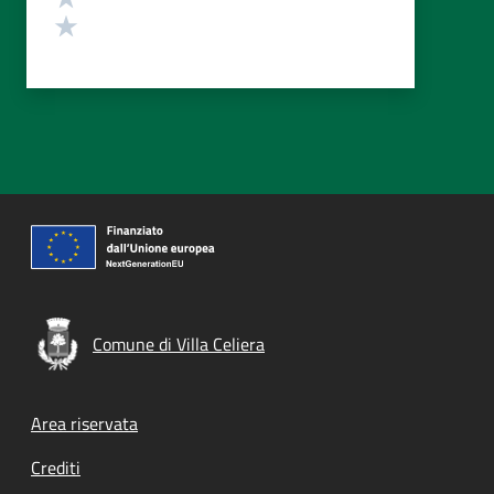
Valuta 1 stelle su 5
Comune di Villa Celiera
Footer menu
Area riservata
Crediti