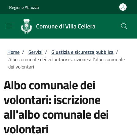
Salta al contenuto principale
Skip to footer content
Regione Abruzzo
Comune di Villa Celiera
Briciole di pane
Home
/
Servizi
/
Giustizia e sicurezza pubblica
/
Albo comunale dei volontari: iscrizione all'albo comunale
dei volontari
Albo comunale dei
volontari: iscrizione
all'albo comunale dei
volontari