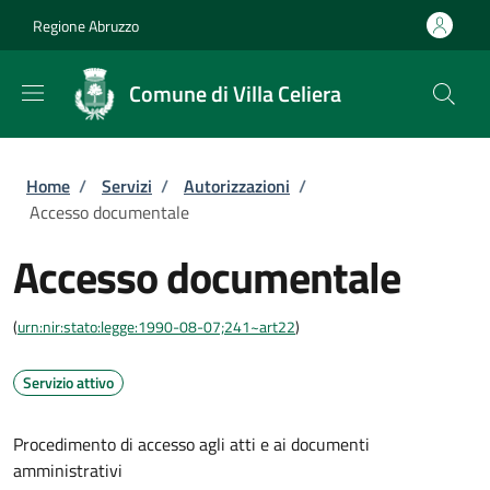
Salta al contenuto principale
Skip to footer content
Regione Abruzzo
Comune di Villa Celiera
Briciole di pane
Home
/
Servizi
/
Autorizzazioni
/
Accesso documentale
Accesso documentale
(
urn:nir:stato:legge:1990-08-07;241~art22
)
Servizio attivo
Procedimento di accesso agli atti e ai documenti
amministrativi