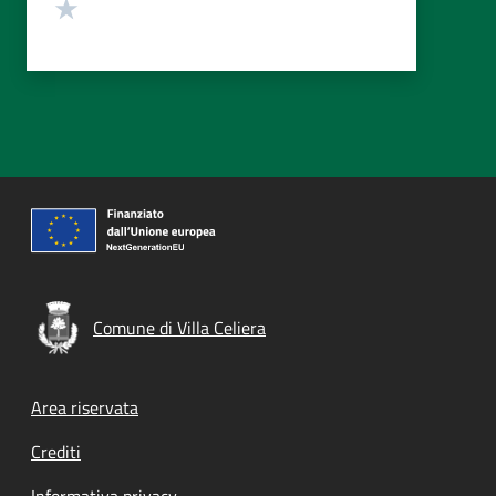
Valuta 1 stelle su 5
Comune di Villa Celiera
Footer menu
Area riservata
Crediti
Informativa privacy