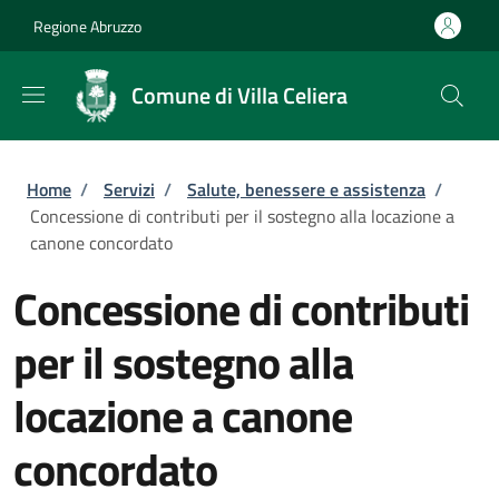
Salta al contenuto principale
Skip to footer content
Regione Abruzzo
Comune di Villa Celiera
Briciole di pane
Home
/
Servizi
/
Salute, benessere e assistenza
/
Concessione di contributi per il sostegno alla locazione a
canone concordato
Concessione di contributi
per il sostegno alla
locazione a canone
concordato