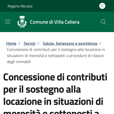
Salta al contenuto principale
Skip to footer content
Regione Abruzzo
Comune di Villa Celiera
Briciole di pane
Home
/
Servizi
/
Salute, benessere e assistenza
/
Concessione di contributi per il sostegno alla locazione in
situazioni di morosità e sottoposti a procedure di rilascio
degli immobili
Concessione di contributi
per il sostegno alla
locazione in situazioni di
morosità e sottoposti a