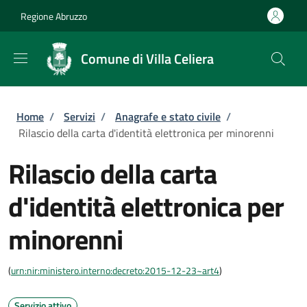
Salta al contenuto principale
Skip to footer content
Regione Abruzzo
Comune di Villa Celiera
Briciole di pane
Home
/
Servizi
/
Anagrafe e stato civile
/
Rilascio della carta d'identità elettronica per minorenni
Rilascio della carta
d'identità elettronica per
minorenni
(
urn:nir:ministero.interno:decreto:2015-12-23~art4
)
Servizio attivo