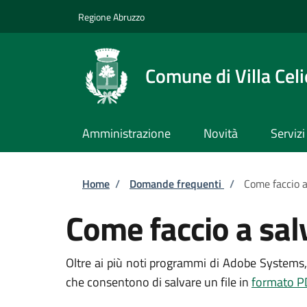
Salta al contenuto principale
Skip to footer content
Regione Abruzzo
Comune di Villa Celi
Amministrazione
Novità
Servizi
Briciole di pane
Home
/
Domande frequenti
/
Come faccio a
Come faccio a sal
Oltre ai più noti programmi di Adobe Systems, 
che consentono di salvare un file in
formato P