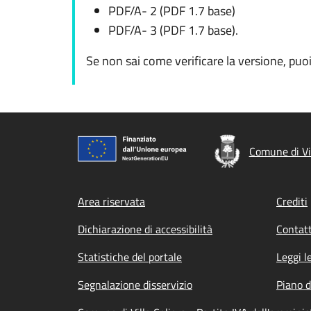
PDF/A- 2 (PDF 1.7 base)
PDF/A- 3 (PDF 1.7 base).
Se non sai come verificare la versione, pu
Comune di Vil
Footer menu
Area riservata
Crediti
Dichiarazione di accessibilità
Contatt
Statistiche del portale
Leggi l
Segnalazione disservizio
Piano d