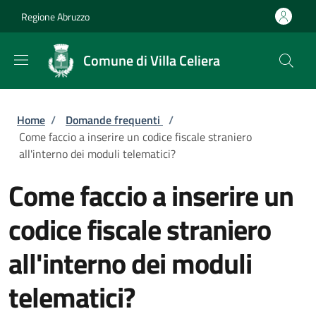
Salta al contenuto principale
Skip to footer content
Regione Abruzzo
Comune di Villa Celiera
Briciole di pane
Home
/
Domande frequenti
/
Come faccio a inserire un codice fiscale straniero
all'interno dei moduli telematici?
Come faccio a inserire un
codice fiscale straniero
all'interno dei moduli
telematici?