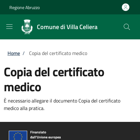
Salta al contenuto principale
Skip to footer content
Regione Abruzzo
Comune di Villa Celiera
Briciole di pane
Home
/
Copia del certificato medico
Copia del certificato
medico
È necessario allegare il documento Copia del certificato
medico alla pratica.