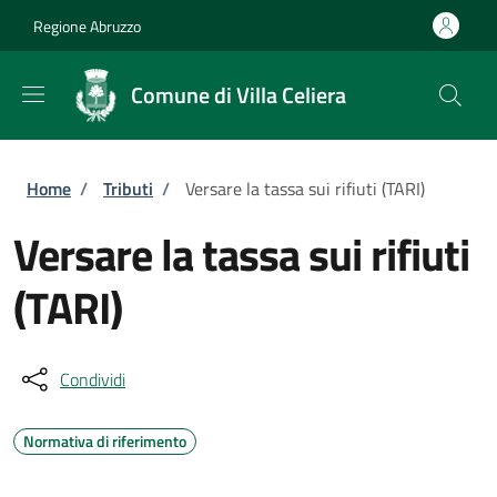
Salta al contenuto principale
Skip to footer content
Regione Abruzzo
Comune di Villa Celiera
Briciole di pane
Home
/
Tributi
/
Versare la tassa sui rifiuti (TARI)
Versare la tassa sui rifiuti
(TARI)
Condividi
Normativa di riferimento