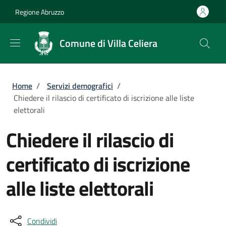
Salta al contenuto principale
Skip to footer content
Regione Abruzzo
Comune di Villa Celiera
Briciole di pane
Home
/
Servizi demografici
/
Chiedere il rilascio di certificato di iscrizione alle liste
elettorali
Chiedere il rilascio di
certificato di iscrizione
alle liste elettorali
Condividi