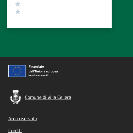
Valuta 2 stelle su 5
Valuta 1 stelle su 5
Comune di Villa Celiera
Footer menu
Area riservata
Crediti