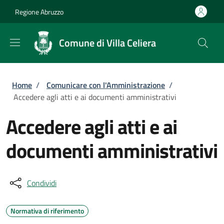
Salta al contenuto principale
Skip to footer content
Regione Abruzzo
Comune di Villa Celiera
Briciole di pane
Home
/
Comunicare con l'Amministrazione
/
Accedere agli atti e ai documenti amministrativi
Accedere agli atti e ai
documenti amministrativi
Condividi
Normativa di riferimento